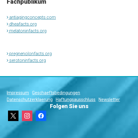
Fachpublikum
antiagingconcepts.com
dheafacts.org
melatoninfacts.org
pregnenolonfacts.org
serotoninfacts.org
Impressum
Geschaeftsbedingungen
Datenschutzerklaerung
Haftungsausschluss
Newsletter
Folgen Sie uns
x
instagram
facebook