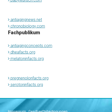
babywunsch.com
antiagingnews.net
chronobiology.com
Fachpublikum
antiagingconcepts.com
dheafacts.org
melatoninfacts.org
pregnenolonfacts.org
serotoninfacts.org
Impressum
Geschaeftsbedingungen