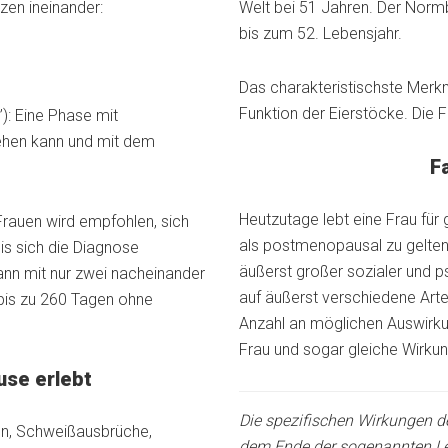
en ineinander:
Welt bei 51 Jahren. Der Normb
bis zum 52. Lebensjahr.
Das charakteristischste Merk
Funktion der Eierstöcke. Die F
): Eine Phase mit
gehen kann und mit dem
F
Heutzutage lebt eine Frau für 
Frauen wird empfohlen, sich
als postmenopausal zu gelten. 
is sich die Diagnose
äußerst großer sozialer und p
nn mit nur zwei nacheinander
auf äußerst verschiedene Art
bis zu 260 Tagen ohne
Anzahl an möglichen Auswirkun
Frau und sogar gleiche Wirkung
use erlebt
Die spezifischen Wirkungen d
en, Schweißausbrüche,
dem Ende der sogenannten L