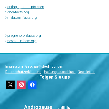
antiagingconcepts.com
dheafacts.org
melatoninfacts.org
pregnenolonfacts.org
serotoninfacts.org
Impressum
Geschaeftsbedingungen
Datenschutzerklaerung
Haftungsausschluss
Newsletter
Folgen Sie uns
x
instagram
facebook