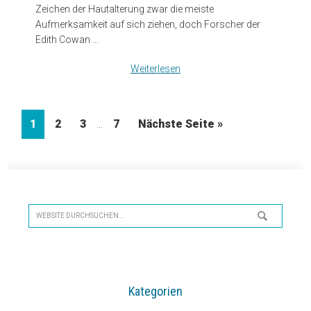
Zeichen der Hautalterung zwar die meiste
Aufmerksamkeit auf sich ziehen, doch Forscher der
Edith Cowan ...
Weiterlesen
Weggelassene
Seite
Seite
Seite
Seite
1
2
3
7
Nächste Seite »
…
Zwischenseiten
Seitenspalte
Website
durchsuchen…
Kategorien