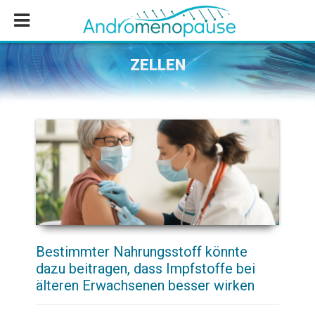
Zum
Zur
Zur
Inhalt
Seitenspalte
Fußzeile
springen
springen
springen
ZELLEN
Bestimmter Nahrungsstoff könnte
dazu beitragen, dass Impfstoffe bei
älteren Erwachsenen besser wirken