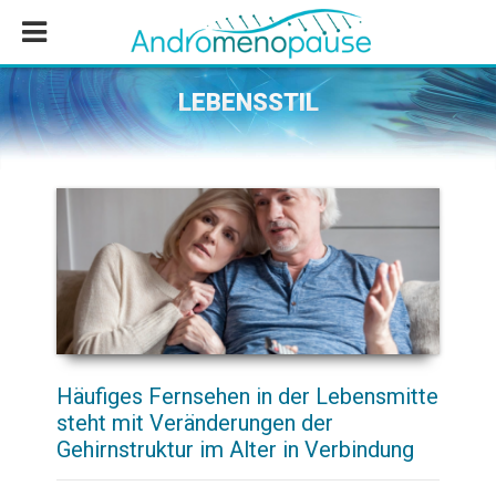
Zum
Zur
Zur
Inhalt
Seitenspalte
Fußzeile
springen
springen
springen
LEBENSSTIL
Häufiges Fernsehen in der Lebensmitte
steht mit Veränderungen der
Gehirnstruktur im Alter in Verbindung