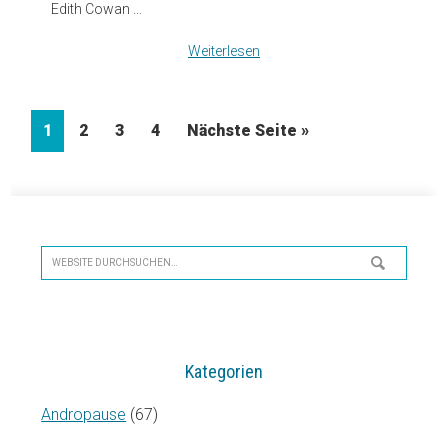
Edith Cowan ...
Weiterlesen
Seite
Seite
Seite
Seite
1
2
3
4
Nächste Seite »
Seitenspalte
Website
durchsuchen…
Kategorien
Andropause
(67)