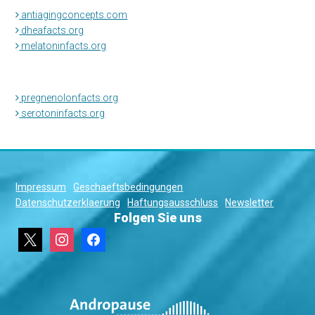
antiagingconcepts.com
dheafacts.org
melatoninfacts.org
pregnenolonfacts.org
serotoninfacts.org
Impressum
Geschaeftsbedingungen
Datenschutzerklaerung
Haftungsausschluss
Newsletter
Folgen Sie uns
x
instagram
facebook