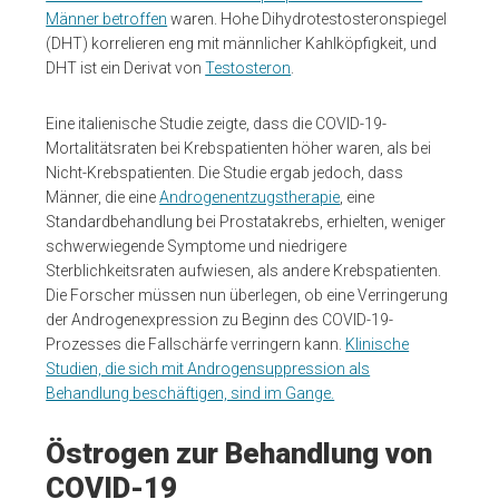
Männer betroffen
waren. Hohe Dihydrotestosteronspiegel
(DHT) korrelieren eng mit männlicher Kahlköpfigkeit, und
DHT ist ein Derivat von
Testosteron
.
Eine italienische Studie zeigte, dass die COVID-19-
Mortalitätsraten bei Krebspatienten höher waren, als bei
Nicht-Krebspatienten. Die Studie ergab jedoch, dass
Männer, die eine
Androgenentzugstherapie
, eine
Standardbehandlung bei Prostatakrebs, erhielten, weniger
schwerwiegende Symptome und niedrigere
Sterblichkeitsraten aufwiesen, als andere Krebspatienten.
Die Forscher müssen nun überlegen, ob eine Verringerung
der Androgenexpression zu Beginn des COVID-19-
Prozesses die Fallschärfe verringern kann.
Klinische
Studien, die sich mit Androgensuppression als
Behandlung beschäftigen, sind im Gange.
Östrogen zur Behandlung von
COVID-19