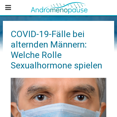
Zum
Zur
Zur
Inhalt
Seitenspalte
Fußzeile
springen
springen
springen
COVID-19-Fälle bei
alternden Männern:
Welche Rolle
Sexualhormone spielen