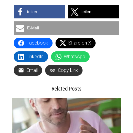
teilen
teilen
E-Mail
Facebook
Share on X
LinkedIn
WhatsApp
Email
Copy Link
Related Posts