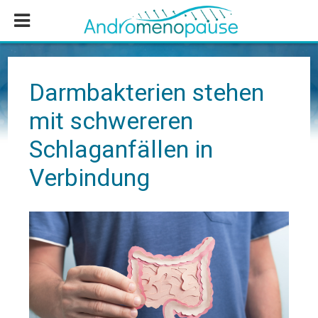
Zum
Zur
Zur
Inhalt
Seitenspalte
Fußzeile
springen
springen
springen
Darmbakterien stehen
mit schwereren
Schlaganfällen in
Verbindung