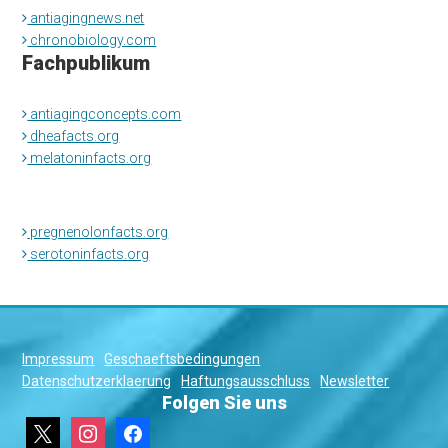
antiagingnews.net
chronobiology.com
Fachpublikum
antiagingconcepts.com
dheafacts.org
melatoninfacts.org
pregnenolonfacts.org
serotoninfacts.org
Impressum
Geschaeftsbedingungen
Datenschutzerklaerung
Haftungsausschluss
Newsletter
Folgen Sie uns
x
instagram
facebook