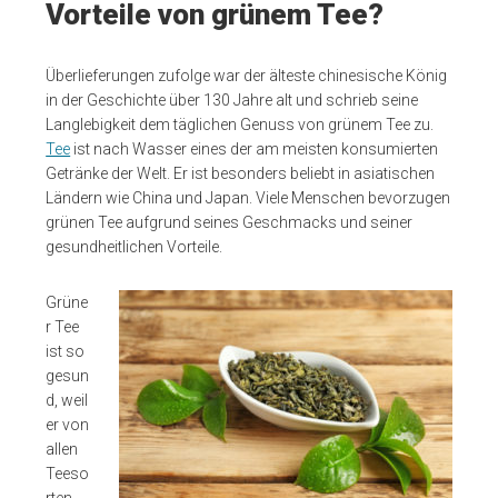
Vorteile von grünem Tee?
Überlieferungen zufolge war der älteste chinesische König
in der Geschichte über 130 Jahre alt und schrieb seine
Langlebigkeit dem täglichen Genuss von grünem Tee zu.
Tee
ist nach Wasser eines der am meisten konsumierten
Getränke der Welt. Er ist besonders beliebt in asiatischen
Ländern wie China und Japan. Viele Menschen bevorzugen
grünen Tee aufgrund seines Geschmacks und seiner
gesundheitlichen Vorteile.
Grüne
r Tee
ist so
gesun
d, weil
er von
allen
Teeso
rten