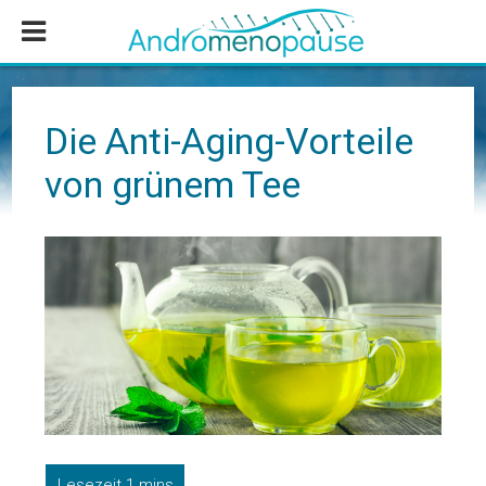
Zum
Zur
Zur
Inhalt
Seitenspalte
Fußzeile
springen
springen
springen
Die Anti-Aging-Vorteile
von grünem Tee