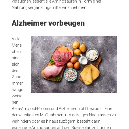
versuchen, essentielle Aminosäuren in Form einer
Nahrungsergänzungsmittel einzunehmen.
Alzheimer vorbeugen
Viele
Mens
chen
sind
sich
des
Zusa
mmen
hangs
zwisc
hen
Beta-Amyloid-Protein und Alzheimer nicht bewusst. Eine
der wichtigsten Maßnahmen, um geistiges Nachlassen zu
verhindern oder es hinauszuzögern, besteht darin,
essentielle Aminosäuren auf den Speiseplan zu bringen.