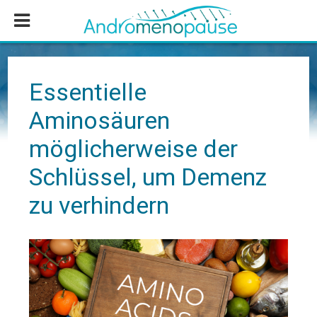
Zum
Zur
Zur
Inhalt
Seitenspalte
Fußzeile
springen
springen
springen
Essentielle
Aminosäuren
möglicherweise der
Schlüssel, um Demenz
zu verhindern