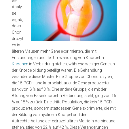
ere
Analy
se
ergab,
dass
Chon
drozyt
en in
älteren Mäusen mehr Gene exprimierten, die mit
Entzündungen und der Umwandlung von Knorpel in
Knochen
in Verbindung stehen, während weniger Gene an
der Knorpelbildung beteiligt waren. Die Behandlung
veränderte diese Muster. Eine Gruppe von Chondrozyten,
die 15-PGDH und knorpelabbauende Gene produzierten,
sank von 8 % auf 3 %. Eine andere Gruppe, die mit der
Bildung von Faserknorpel in Verbindung steht, ging von 16
% auf 8 % zurück. Eine dritte Population, die kein 15-PGDH
produzierte, sondern stattdessen Gene exprimierte, die mit
der Bildung von hyalinem Knorpel und der
Aufrechterhaltung der extrazellulären Matrix in Verbindung
stehen, stieg von 22 % auf 42 %. Diese Veränderungen