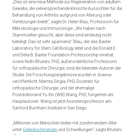
„Dies ist eine neue Methode zur Regeneration von adultem
Gewebe, die vielversprechende klinische Aussichten für die
Behandlung von Arthritis aufgrund von Alterung oder
Verletzungen bietet“, sagte Dr. Helen Blau, Professorin für
Mikrobiologie und Immunologie. „Wir haben nach
Stammzellen gesucht, aber diese sind eindeutig nicht
beteiligt. Das ist sehr spannend.“ Blau, der das Baxter
Laboratory for Stem Cell Biology leitet und die Donald E.
und Delia B. Baxter Foundation Professorship innehat,
sowie Nidhi Bhutani, PhD, außerordentliche Professorin
für orthopädische Chirurgie, sind die leitenden Autoren der
Studie. Die Forschungsergebnisse wurden in
Science
veröffentlicht. Mamta Singla, PhD, Dozentin für
orthopädische Chirurgie, und der ehemalige
Postdoktorand Yu Xin (Will) Wang, PhD, fungierten als
Hauptautoren. Wang ist jetzt Assistenzprofessor am
Sanford Burnham Institute in San Diego.
„Millionen von Menschen leiden mit zunehmendem Alter
unter
Gelenkschmerzen
und Schwellungen“, sagte Bhutani.