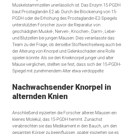
Muskelstammzellen unerlässlich ist. Das Enzym 15-PGDH
baut Prostaglandin E2 ab. Durch die Blockierung von 15-
PGDH oder die Erhöhung des Prostaglandin-E2-Spiegels
unterstützten Forscher zuvor die Reparatur von
geschädigten Muskel-, Nerven-, Knochen-, Darm-, Leber-
und Blutzellen bei jungen Mäusen. Dies veranlasste das
Team zu der Frage, ob derselbe Stoffwechselweg auch bei
der Alterung von Knorpel und Gelenkschäden eine Rolle
spielen könnte. Als sie den Knieknorpel junger und alter
Mäuse verglichen, stellten sie fest, dass sich der 15-PGDH-
Spiegel mit zunehmendem Alter etwa verdoppelte.
Nachwachsender Knorpel in
alternden Knien
Anschließend injizierten die Forscher älteren Mäusen ein
kleines Molekül, das 15-PGDH hemmt. Zunächst
verabreichten sie das Medikament in den Bauch, um den
gesamten Körper zu beeinflussen, später injizierten sie es