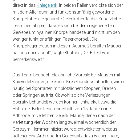
direkt in das
Kniegelenk
. In beiden Fällen verdickte sich der
mit dem Alter dünn und funktionsunfähig gewordene
Knorpel über die gesamte Gelenkoberfläche. Zusätzliche
Tests bestätigten, dass es sich bei dem regenerierten
Gewebe um hyalinen Knorpel handelte und nicht um den
weniger funktionsfähigen Faserknorpel. „Die
Knorpelregeneration in diesem Ausmaß bei alten Mäusen
hat uns überrascht”, sagte Bhutani. „Der Effekt war
bemerkenswert.”
Das Team beobachtete ähnliche Vorteile bei Mäusen mit
Knieverletzungen, die einem Kreuzbandriss ähnelten, wie er
häufig bei Sportarten mit plötzlichem Stoppen, Drehen
oder Springen auftritt. Obwohl solche Verletzungen
operativ behandelt werden können, entwickelt etwa die
Hälfte der Betroffenen innerhalb von 15 Jahren eine
Arthrose im verletzten Gelenk. Mäuse, denen nach der
Verletzung vier Wochen lang zweimal wöchentlich der
Gerozym-Hemmer injiziert wurde, entwickelten weitaus
seltener eine Arthrose. Im Gegensatz dazu wiesen Tiere,