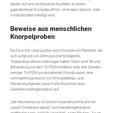
deuten auf eine umfassende Rückkehr zu einem
jugendlicheren Knorpelprofil hin, ohne dass Stamm- oder
Vorläuferzellen beteiligt sind.
Beweise aus menschlichen
Knorpelproben
Die Forscher untersuchten auch Knorpel von Patienten, die
sich aufgrund von Arthrose einer Kniegelenk-
Totalendoprothese unterzogen hatten. Nach einer Woche
Behandlung mit dem 15-PGDH-Inhibitor wies das Gewebe
weniger 15-PGDH-produzierende Chondrozyten, eine
verringerte Expression von Knorpelabbau- und
Fibroknorpelgenen sowie frühe Anzeichen einer
Gelenkknorpelregeneration auf.
„Der Mechanismus ist ziemlich beeindruckend und hat
unsere Sichtweise darauf, wie Geweberegeneration
stattfinden kann, wirklich verändert“, sagte Bhutani. „Es ist