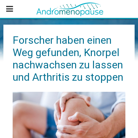
Zum
Zur
Zur
Inhalt
Seitenspalte
Fußzeile
springen
springen
springen
Forscher haben einen
Weg gefunden, Knorpel
nachwachsen zu lassen
und Arthritis zu stoppen