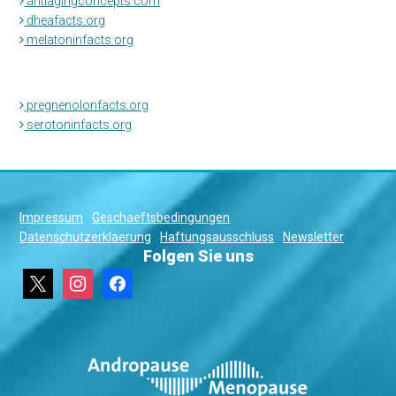
antiagingconcepts.com
dheafacts.org
melatoninfacts.org
pregnenolonfacts.org
serotoninfacts.org
Impressum
Geschaeftsbedingungen
Datenschutzerklaerung
Haftungsausschluss
Newsletter
Folgen Sie uns
x
instagram
facebook