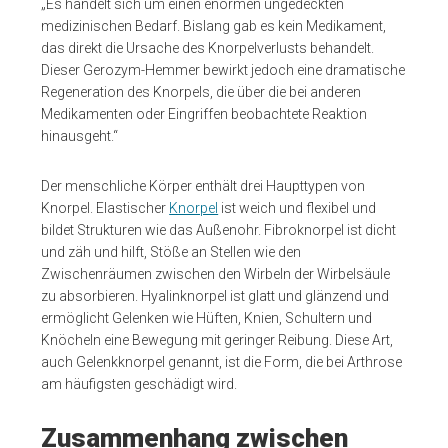
„Es handelt sich um einen enormen ungedeckten
medizinischen Bedarf. Bislang gab es kein Medikament,
das direkt die Ursache des Knorpelverlusts behandelt.
Dieser Gerozym-Hemmer bewirkt jedoch eine dramatische
Regeneration des Knorpels, die über die bei anderen
Medikamenten oder Eingriffen beobachtete Reaktion
hinausgeht.“
Der menschliche Körper enthält drei Haupttypen von
Knorpel. Elastischer
Knorpel
ist weich und flexibel und
bildet Strukturen wie das Außenohr. Fibroknorpel ist dicht
und zäh und hilft, Stöße an Stellen wie den
Zwischenräumen zwischen den Wirbeln der Wirbelsäule
zu absorbieren. Hyalinknorpel ist glatt und glänzend und
ermöglicht Gelenken wie Hüften, Knien, Schultern und
Knöcheln eine Bewegung mit geringer Reibung. Diese Art,
auch Gelenkknorpel genannt, ist die Form, die bei Arthrose
am häufigsten geschädigt wird.
Zusammenhang zwischen