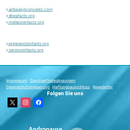
antiagingconcepts.com
dheafacts.org
melatoninfacts.org
pregnenolonfacts.org
serotoninfacts.org
Impressum
Geschaeftsbedingungen
Datenschutzerklaerung
Haftungsausschluss
Newsletter
Folgen Sie uns
x
instagram
facebook