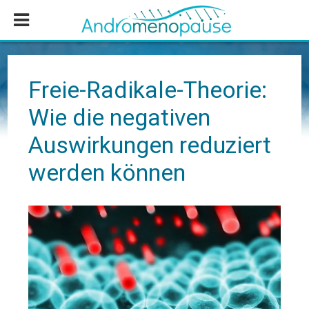
Zum
Zur
Zur
Inhalt
Seitenspalte
Fußzeile
springen
springen
springen
Freie-Radikale-Theorie:
Wie die negativen
Auswirkungen reduziert
werden können