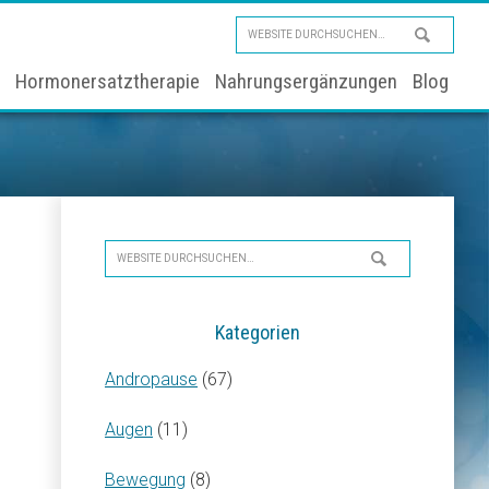
Website
durchsuchen…
Hormonersatztherapie
Nahrungsergänzungen
Blog
Seitenspalte
Website
durchsuchen…
Kategorien
Andropause
(67)
Augen
(11)
Bewegung
(8)