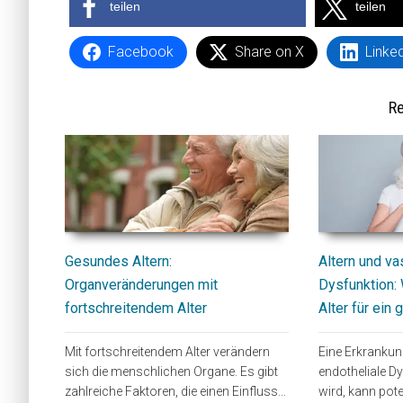
teilen
teilen
Facebook
Share on X
Linke
Re
Gesundes Altern:
Altern und va
Organveränderungen mit
Dysfunktion: 
fortschreitendem Alter
Alter für ein
Mit fortschreitendem Alter verändern
Eine Erkrankung
sich die menschlichen Organe. Es gibt
endotheliale D
zahlreiche Faktoren, die einen Einfluss…
wird, kann pot