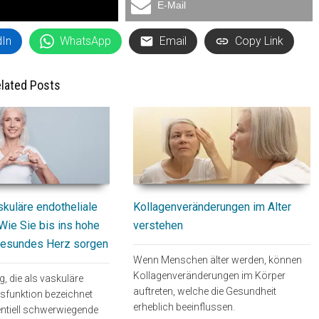
E-Mail
dIn
WhatsApp
Email
Copy Link
lated Posts
Kollagenveränderungen im Alter
skuläre endotheliale
verstehen
Wie Sie bis ins hohe
 gesundes Herz sorgen
Wenn Menschen älter werden, können
Kollagenveränderungen im Körper
, die als vaskuläre
auftreten, welche die Gesundheit
ysfunktion bezeichnet
erheblich beeinflussen.
entiell schwerwiegende