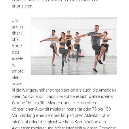
priorisieren.
Um
gesun
dheitli
che
Vorteil
e zu
erziele
n,
empfe
hlen
sowo
hl die Weltgesundheitsorganisation als auch die American
Heart Association, dass Erwachsene sich während einer
Woche 150 bis 300 Minuten lang einer aeroben
körperlichen Aktivität mittlerer Intensität oder 75 bis 150
Minuten lang einer aeroben körperlichen Aktivität hoher
Intensität oder einer gleichwertigen Kombination aus
Aktivitäten mittlerer und hoher Intensität widmen. Forscher