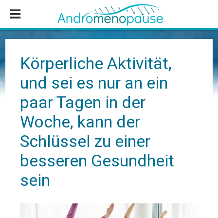
Zum
Zur
Zur
Inhalt
Seitenspalte
Fußzeile
springen
springen
springen
Körperliche Aktivität,
und sei es nur an ein
paar Tagen in der
Woche, kann der
Schlüssel zu einer
besseren Gesundheit
sein