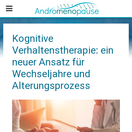
Zum
Zur
Zur
Inhalt
Seitenspalte
Fußzeile
springen
springen
springen
Kognitive
Verhaltenstherapie: ein
neuer Ansatz für
Wechseljahre und
Alterungsprozess