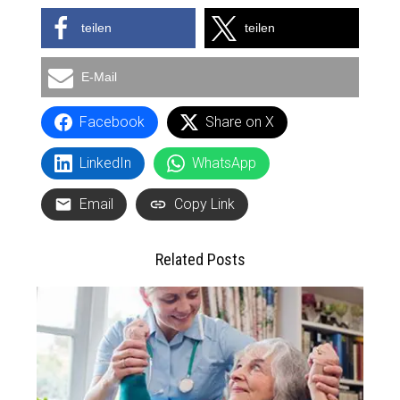
teilen
teilen
E-Mail
Facebook
Share on X
LinkedIn
WhatsApp
Email
Copy Link
Related Posts