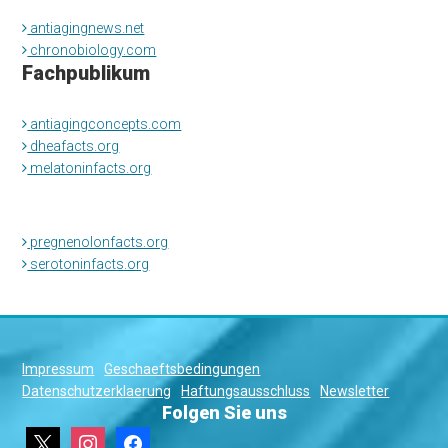
antiagingnews.net
chronobiology.com
Fachpublikum
antiagingconcepts.com
dheafacts.org
melatoninfacts.org
pregnenolonfacts.org
serotoninfacts.org
Impressum
Geschaeftsbedingungen
Datenschutzerklaerung
Haftungsausschluss
Newsletter
Folgen Sie uns
x
instagram
facebook