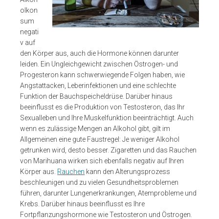
olkon
sum
negati
v auf
den Körper aus, auch die Hormone können darunter
leiden. Ein Ungleichgewicht zwischen Östrogen- und
Progesteron kann schwerwiegende Folgen haben, wie
Angstattacken, Leberinfektionen und eine schlechte
Funktion der Bauchspeicheldrüse. Darüber hinaus
beeinflusst es die Produktion von Testosteron, das Ihr
Sexualleben und Ihre Muskelfunktion beeinträchtigt. Auch
wenn es zulässige Mengen an Alkohol gibt, gilt im
Allgemeinen eine gute Faustregel: Je weniger Alkohol
getrunken wird, desto besser. Zigaretten und das Rauchen
von Marihuana wirken sich ebenfalls negativ auf Ihren
Körper aus.
Rauchen
kann den Alterungsprozess
beschleunigen und zu vielen Gesundheitsproblemen
führen, darunter Lungenerkrankungen, Atemprobleme und
Krebs. Darüber hinaus beeinflusst es Ihre
Fortpflanzungshormone wie Testosteron und Östrogen.