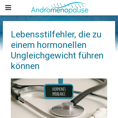
Zum
Zur
Zur
Inhalt
Seitenspalte
Fußzeile
springen
springen
springen
Lebensstilfehler, die zu
einem hormonellen
Ungleichgewicht führen
können