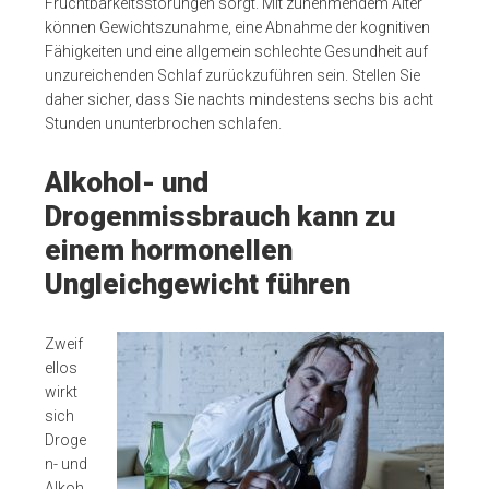
Fruchtbarkeitsstörungen sorgt. Mit zunehmendem Alter
können Gewichtszunahme, eine Abnahme der kognitiven
Fähigkeiten und eine allgemein schlechte Gesundheit auf
unzureichenden Schlaf zurückzuführen sein. Stellen Sie
daher sicher, dass Sie nachts mindestens sechs bis acht
Stunden ununterbrochen schlafen.
Alkohol- und
Drogenmissbrauch kann zu
einem hormonellen
Ungleichgewicht führen
Zweif
ellos
wirkt
sich
Droge
n- und
Alkoh