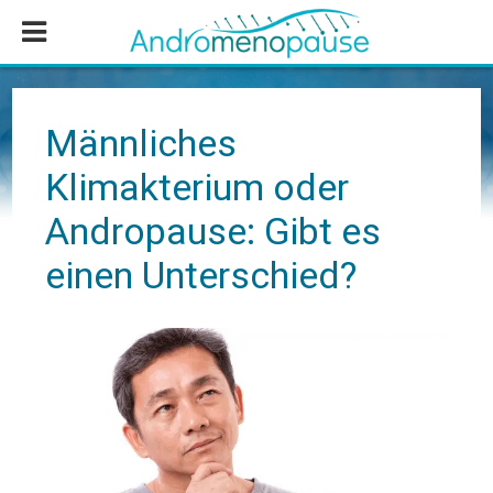
Zum
Zur
Zur
Inhalt
Seitenspalte
Fußzeile
springen
springen
springen
Männliches
Klimakterium oder
Andropause: Gibt es
einen Unterschied?