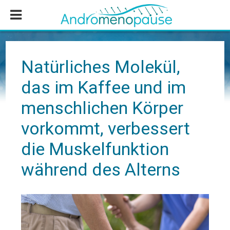
Zum
Zur
Zur
Inhalt
Seitenspalte
Fußzeile
springen
springen
springen
Natürliches Molekül,
das im Kaffee und im
menschlichen Körper
vorkommt, verbessert
die Muskelfunktion
während des Alterns