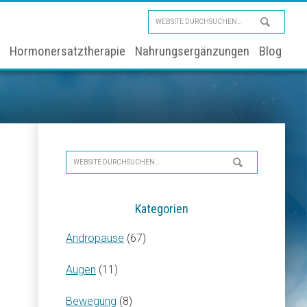
Website
durchsuchen…
Hormonersatztherapie
Nahrungsergänzungen
Blog
Seitenspalte
Website
durchsuchen…
Kategorien
Andropause
(67)
Augen
(11)
Bewegung
(8)