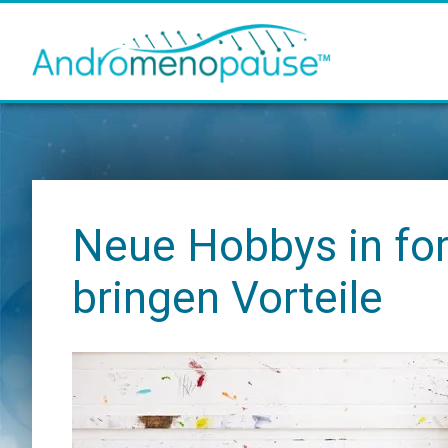
Zum
Zur
Zur
Inhalt
Seitenspalte
Fußzeile
springen
springen
springen
Neue Hobbys in for
bringen Vorteile