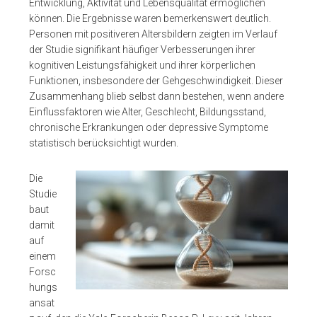
Entwicklung, Aktivität und Lebensqualität ermöglichen
können. Die Ergebnisse waren bemerkenswert deutlich.
Personen mit positiveren Altersbildern zeigten im Verlauf
der Studie signifikant häufiger Verbesserungen ihrer
kognitiven Leistungsfähigkeit und ihrer körperlichen
Funktionen, insbesondere der Gehgeschwindigkeit. Dieser
Zusammenhang blieb selbst dann bestehen, wenn andere
Einflussfaktoren wie Alter, Geschlecht, Bildungsstand,
chronische Erkrankungen oder depressive Symptome
statistisch berücksichtigt wurden.
Die
Studie
baut
damit
auf
einem
Forsc
hungs
ansat