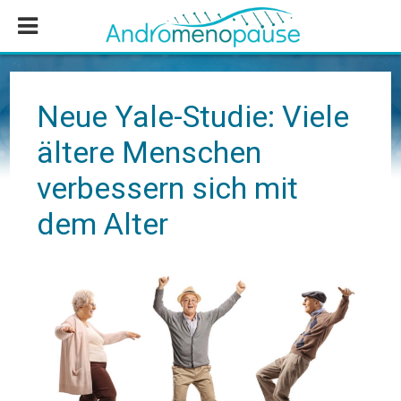
Zum
Zur
Zur
Inhalt
Seitenspalte
Fußzeile
springen
springen
springen
Neue Yale-Studie: Viele
ältere Menschen
verbessern sich mit
dem Alter