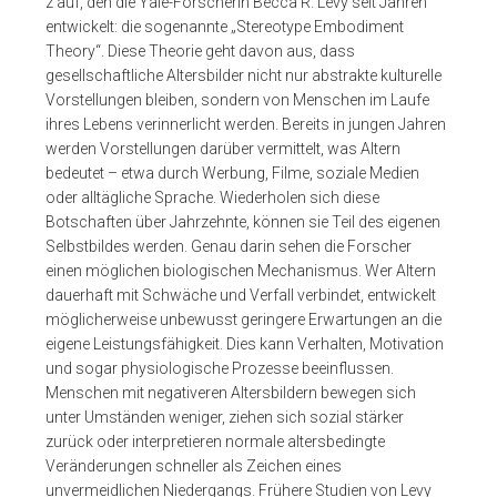
z auf, den die Yale-Forscherin Becca R. Levy seit Jahren
entwickelt: die sogenannte „Stereotype Embodiment
Theory“. Diese Theorie geht davon aus, dass
gesellschaftliche Altersbilder nicht nur abstrakte kulturelle
Vorstellungen bleiben, sondern von Menschen im Laufe
ihres Lebens verinnerlicht werden. Bereits in jungen Jahren
werden Vorstellungen darüber vermittelt, was Altern
bedeutet – etwa durch Werbung, Filme, soziale Medien
oder alltägliche Sprache. Wiederholen sich diese
Botschaften über Jahrzehnte, können sie Teil des eigenen
Selbstbildes werden. Genau darin sehen die Forscher
einen möglichen biologischen Mechanismus. Wer Altern
dauerhaft mit Schwäche und Verfall verbindet, entwickelt
möglicherweise unbewusst geringere Erwartungen an die
eigene Leistungsfähigkeit. Dies kann Verhalten, Motivation
und sogar physiologische Prozesse beeinflussen.
Menschen mit negativeren Altersbildern bewegen sich
unter Umständen weniger, ziehen sich sozial stärker
zurück oder interpretieren normale altersbedingte
Veränderungen schneller als Zeichen eines
unvermeidlichen Niedergangs. Frühere Studien von Levy