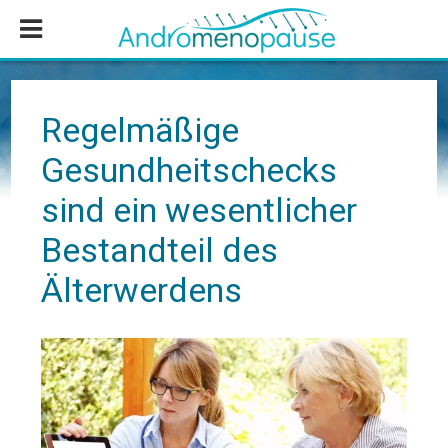
Zum
Zur
Zur
Inhalt
Seitenspalte
Fußzeile
springen
springen
springen
Regelmäßige
Gesundheitschecks
sind ein wesentlicher
Bestandteil des
Älterwerdens