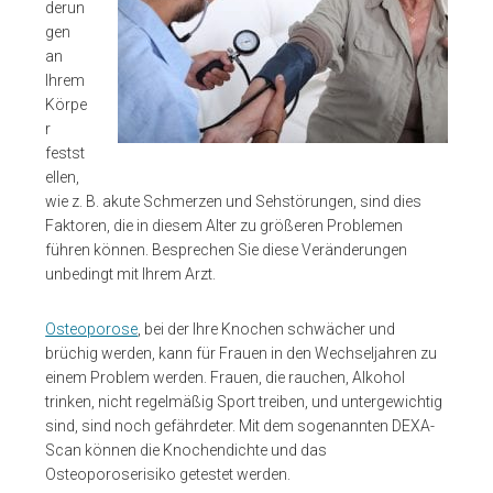
derun
gen
an
Ihrem
Körpe
r
festst
ellen,
wie z. B. akute Schmerzen und Sehstörungen, sind dies
Faktoren, die in diesem Alter zu größeren Problemen
führen können. Besprechen Sie diese Veränderungen
unbedingt mit Ihrem Arzt.
Osteoporose
, bei der Ihre Knochen schwächer und
brüchig werden, kann für Frauen in den Wechseljahren zu
einem Problem werden. Frauen, die rauchen, Alkohol
trinken, nicht regelmäßig Sport treiben, und untergewichtig
sind, sind noch gefährdeter. Mit dem sogenannten DEXA-
Scan können die Knochendichte und das
Osteoporoserisiko getestet werden.