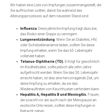
Wir haben eine Liste von Impfungen zusammengestellt, die
Sie auffrischen sollten, damit Sie während des
Alterungsprozesses auf dem neuesten Stand sind:
Influenza
. Diese jährliche Impfung trägt dazu bei,
das Risiko einer Grippe zu verringern.
Lungenentzündung
. Wenn Sie an Diabetes, HIV,
oder Sichelzellenanämie leiden, sollten Sie diese
Impfung erhalten, wenn Sie das 65. Lebensjahr
vollendet haben.
Tetanus-Diphtherie (TD).
Erfolgt für gewöhnlich
im Kindheitsalter, sollte jedoch alle zehn Jahre
aufgefrischt werden. Wenn Sie das 50. Lebensjahr
erreicht haben, ist dies eine hervorragende Zeit, um
diese Impfung zu erhalten, da sie das
Wiederauftreten von Keuchhusten verhindern kann.
Hepatitis A, Hepatitis B und Meningitis.
Frauen,
die sowohl vor als auch nach der Menopause an
exotische Orte reisen, sollten diese Impfungen in
Betracht ziehen.