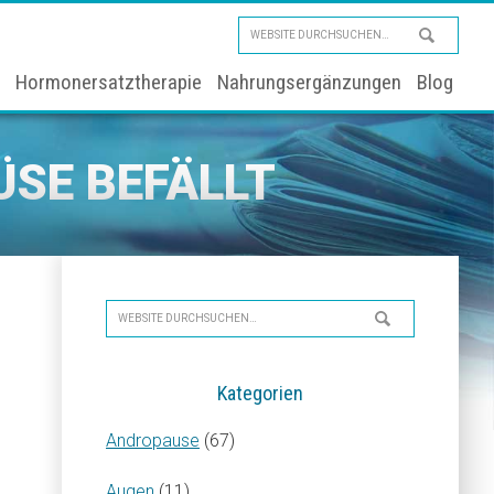
Website
durchsuchen…
Hormonersatztherapie
Nahrungsergänzungen
Blog
ÜSE BEFÄLLT
Seitenspalte
Website
durchsuchen…
Kategorien
Andropause
(67)
Augen
(11)