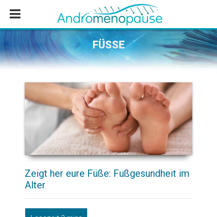
Zum
Zur
Zur
Inhalt
Seitenspalte
Fußzeile
springen
springen
springen
FÜSSE
Zeigt her eure Füße: Fußgesundheit im
Alter