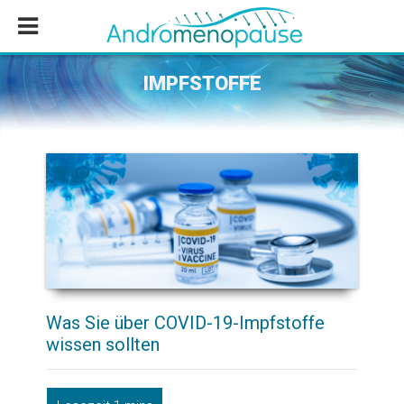
Zum
Zur
Zur
Inhalt
Seitenspalte
Fußzeile
springen
springen
springen
IMPFSTOFFE
Was Sie über COVID-19-Impfstoffe
wissen sollten