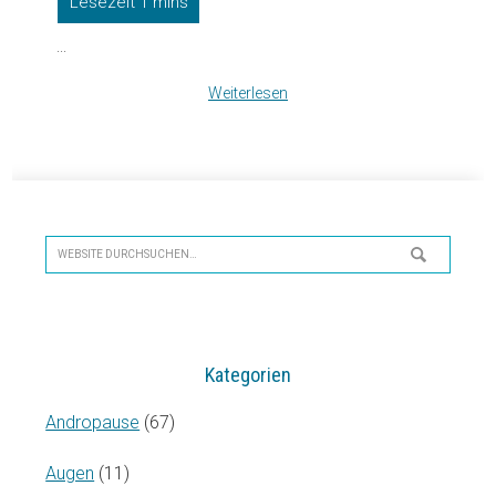
...
Weiterlesen
Seitenspalte
Website
durchsuchen…
Kategorien
Andropause
(67)
Augen
(11)