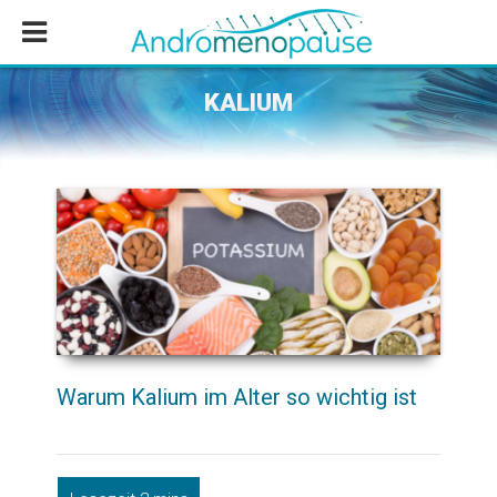
Zum
Zur
Zur
Inhalt
Seitenspalte
Fußzeile
springen
springen
springen
KALIUM
Warum Kalium im Alter so wichtig ist