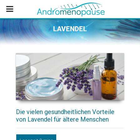
Zum
Zur
Zur
Inhalt
Seitenspalte
Fußzeile
springen
springen
springen
LAVENDEL
Die vielen gesundheitlichen Vorteile
von Lavendel für ältere Menschen