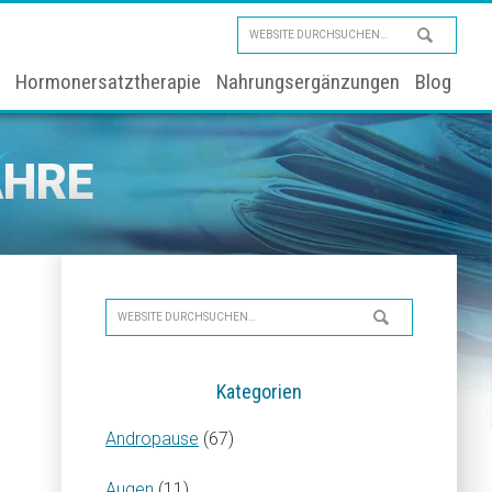
Website
durchsuchen…
Hormonersatztherapie
Nahrungsergänzungen
Blog
AHRE
Seitenspalte
Website
durchsuchen…
Kategorien
Andropause
(67)
Augen
(11)