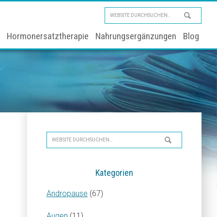
Website
durchsuchen…
Hormonersatztherapie
Nahrungsergänzungen
Blog
Seitenspalte
Website
durchsuchen…
Kategorien
Andropause
(67)
Augen
(11)