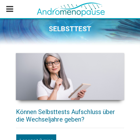
Zum
Zur
Zur
Inhalt
Seitenspalte
Fußzeile
springen
springen
springen
SELBSTTEST
Können Selbsttests Aufschluss über
die Wechseljahre geben?