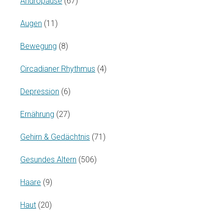
Andropause
(67)
Augen
(11)
Bewegung
(8)
Circadianer Rhythmus
(4)
Depression
(6)
Ernährung
(27)
Gehirn & Gedächtnis
(71)
Gesundes Altern
(506)
Haare
(9)
Haut
(20)