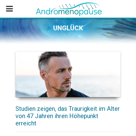
Zum
Zur
Zur
Inhalt
Seitenspalte
Fußzeile
springen
springen
springen
UNGLÜCK
Studien zeigen, das Traurigkeit im Alter
von 47 Jahren ihren Höhepunkt
erreicht