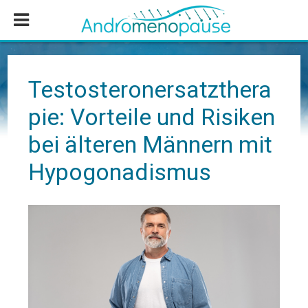
Zum
Zur
Zur
Inhalt
Seitenspalte
Fußzeile
springen
springen
springen
Testosteronersatzthera
pie: Vorteile und Risiken
bei älteren Männern mit
Hypogonadismus