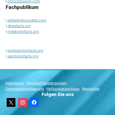
chronobiology.com
Fachpublikum
antiagingconcepts.com
dheafacts.org
melatoninfacts.org
pregnenolonfacts.org
serotoninfacts.org
Impressum
Geschaeftsbedingungen
Datenschutzerklaerung
Haftungsausschluss
Newsletter
Folgen Sie uns
x
instagram
facebook