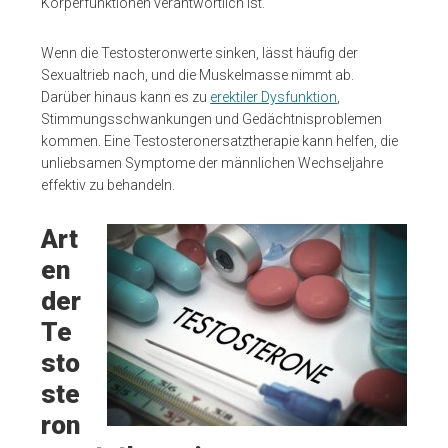
Körperfunktionen verantwortlich ist.
Wenn die Testosteronwerte sinken, lässt häufig der
Sexualtrieb nach, und die Muskelmasse nimmt ab.
Darüber hinaus kann es zu
erektiler Dysfunktion
,
Stimmungsschwankungen und Gedächtnisproblemen
kommen. Eine Testosteronersatztherapie kann helfen, die
unliebsamen Symptome der männlichen Wechseljahre
effektiv zu behandeln.
Art
en
der
Te
sto
ste
ron