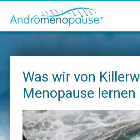
Zum
Zur
Zur
Inhalt
Seitenspalte
Fußzeile
springen
springen
springen
Was wir von Killerw
Menopause lernen