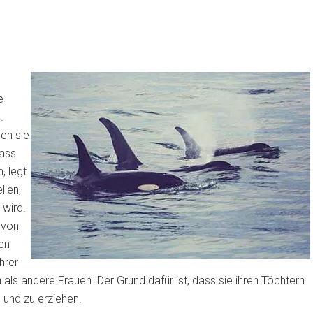
e
.
en sie
dass
, legt
llen,
 wird.
 von
en
hrer
s andere Frauen. Der Grund dafür ist, dass sie ihren Töchtern
 und zu erziehen.