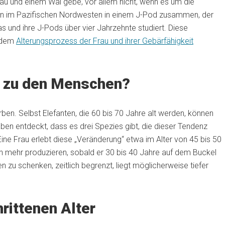
au und einem Wal gebe, vor allem nicht, wenn es um die
ben im Pazifischen Nordwesten in einem J-Pod zusammen, der
 und ihre J-Pods über vier Jahrzehnte studiert. Diese
n dem
Alterungsprozess der Frau und ihrer Gebärfähigkeit
t zu den Menschen?
erben. Selbst Elefanten, die 60 bis 70 Jahre alt werden, können
n entdeckt, dass es drei Spezies gibt, die dieser Tendenz
ine Frau erlebt diese „Veränderung“ etwa im Alter von 45 bis 50
n mehr produzieren, sobald er 30 bis 40 Jahre auf dem Buckel
en zu schenken, zeitlich begrenzt, liegt möglicherweise tiefer
rittenen Alter