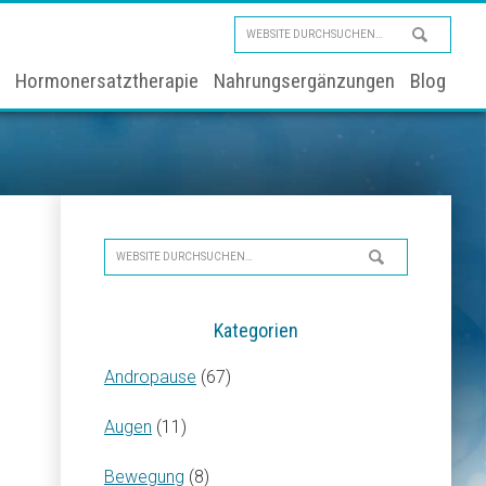
Website
durchsuchen…
Hormonersatztherapie
Nahrungsergänzungen
Blog
Seitenspalte
Website
durchsuchen…
Kategorien
Andropause
(67)
Augen
(11)
Bewegung
(8)