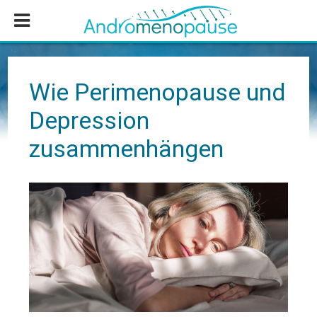
Zum
Zur
Zur
Inhalt
Seitenspalte
Fußzeile
springen
springen
springen
Wie Perimenopause und
Depression
zusammenhängen