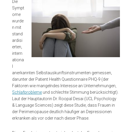
Die
Sympt
ome
wurde
n mit
stand
ardisi
erten,
intern
ationa
l
anerkannten Selbstauskunftsinstrumenten gemessen,
darunter der Patient Health Questionnaire PHQ-9 (der
Faktoren wie mangelndes Interesse an Unternehmungen,
Schlafprobleme
und schlechte Stimmung berücksichtigt).
Laut der Hauptautorin Dr. Roopal Desai (UCL Psychology
& Language Sciences) zeigt diese Studie, dass Frauen in
der Perimenopause deutlich häufiger an Depressionen
erkranken als vor oder nach dieser Phase.