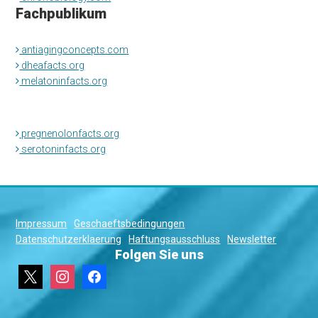
Fachpublikum
antiagingconcepts.com
dheafacts.org
melatoninfacts.org
pregnenolonfacts.org
serotoninfacts.org
Impressum
Geschaeftsbedingungen
Datenschutzerklaerung
Haftungsausschluss
Newsletter
Folgen Sie uns
x
instagram
facebook