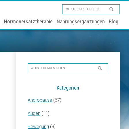
Website
durchsuchen…
Hormonersatztherapie
Nahrungsergänzungen
Blog
Seitenspalte
Website
durchsuchen…
Kategorien
Andropause
(67)
Augen
(11)
Bewegung
(8)