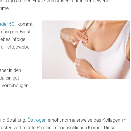
 ist also auf den Ersatz von Drüsen- durch Fettgewebe
ahme.
eder 50.
, kommt
fung der Brust.
webes infolge
ird Fettgewebe
aher in den
a ein gut
n vorzubeugen.
nd Straffung.
Östrogen
erhöht normalerweise das Kollagen im
testen verbreitete Protein im menschlichen Körper. Diese