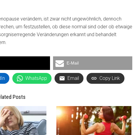
nopause verändern, ist zwar nicht ungewöhnlich, dennoch
echen, um festzustellen, ob diese normal sind oder ob etwaige
besorgniserregende Veränderungen erkannt und behandelt
ern.
E-Mail
dIn
WhatsApp
Email
Copy Link
lated Posts