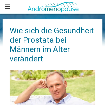
Zum
Zur
Zur
Inhalt
Seitenspalte
Fußzeile
springen
springen
springen
Wie sich die Gesundheit
der Prostata bei
Männern im Alter
verändert