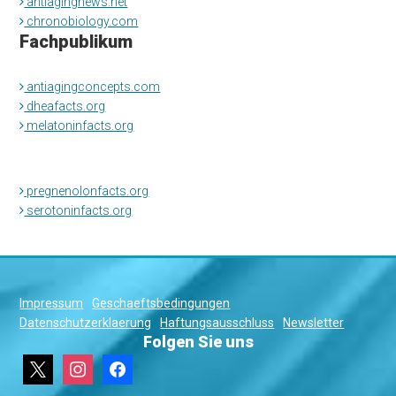
antiagingnews.net
chronobiology.com
Fachpublikum
antiagingconcepts.com
dheafacts.org
melatoninfacts.org
pregnenolonfacts.org
serotoninfacts.org
Impressum
Geschaeftsbedingungen
Datenschutzerklaerung
Haftungsausschluss
Newsletter
Folgen Sie uns
x
instagram
facebook