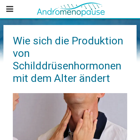
Zum
Zur
Zur
Inhalt
Seitenspalte
Fußzeile
springen
springen
springen
Wie sich die Produktion
von
Schilddrüsenhormonen
mit dem Alter ändert