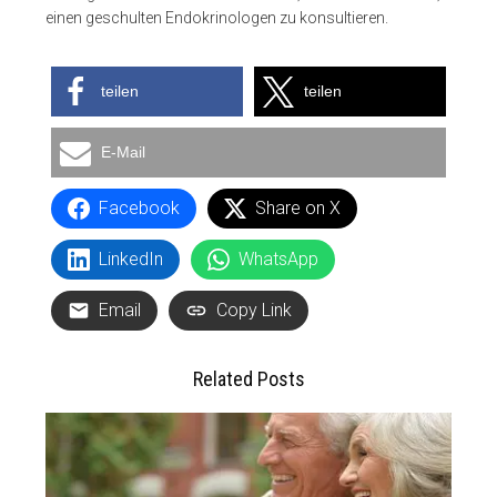
einen geschulten Endokrinologen zu konsultieren.
teilen
teilen
E-Mail
Facebook
Share on X
LinkedIn
WhatsApp
Email
Copy Link
Related Posts