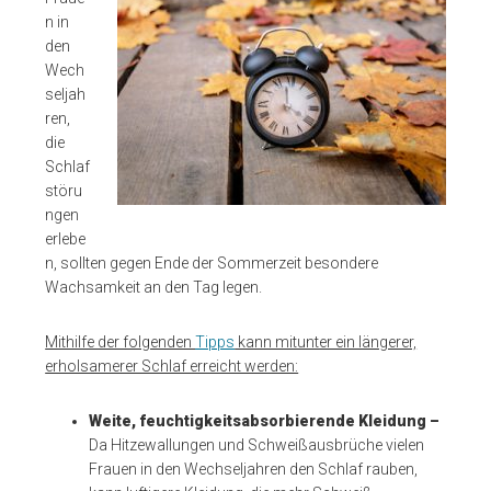
n in
den
Wech
seljah
ren,
die
Schlaf
störu
ngen
erlebe
n, sollten gegen Ende der Sommerzeit besondere
Wachsamkeit an den Tag legen.
Mithilfe der folgenden
Tipps
kann mitunter ein längerer,
erholsamerer Schlaf erreicht werden:
Weite, feuchtigkeitsabsorbierende Kleidung –
Da Hitzewallungen und Schweißausbrüche vielen
Frauen in den Wechseljahren den Schlaf rauben,