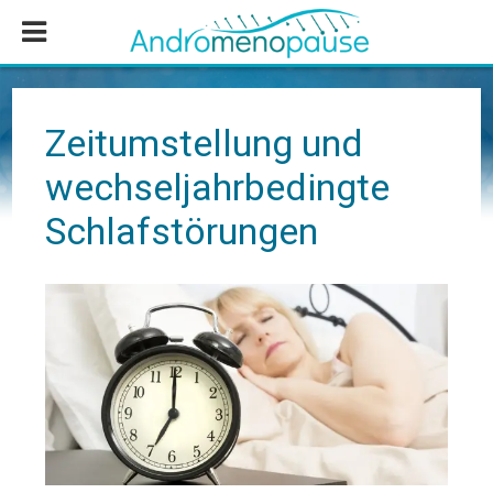
Zum
Zur
Zur
Inhalt
Seitenspalte
Fußzeile
springen
springen
springen
Zeitumstellung und
wechseljahrbedingte
Schlafstörungen