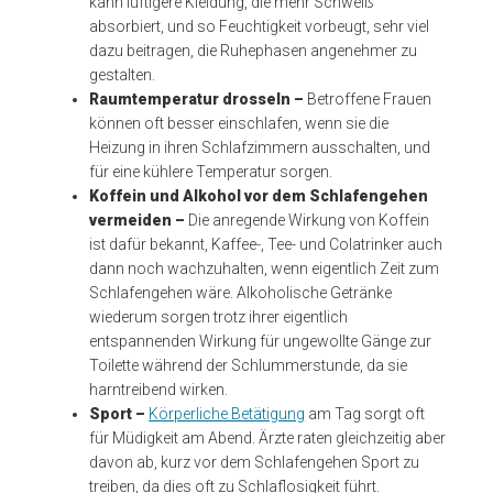
kann luftigere Kleidung, die mehr Schweiß
absorbiert, und so Feuchtigkeit vorbeugt, sehr viel
dazu beitragen, die Ruhephasen angenehmer zu
gestalten.
Raumtemperatur drosseln –
Betroffene Frauen
können oft besser einschlafen, wenn sie die
Heizung in ihren Schlafzimmern ausschalten, und
für eine kühlere Temperatur sorgen.
Koffein und Alkohol vor dem Schlafengehen
vermeiden –
Die anregende Wirkung von Koffein
ist dafür bekannt, Kaffee-, Tee- und Colatrinker auch
dann noch wachzuhalten, wenn eigentlich Zeit zum
Schlafengehen wäre. Alkoholische Getränke
wiederum sorgen trotz ihrer eigentlich
entspannenden Wirkung für ungewollte Gänge zur
Toilette während der Schlummerstunde, da sie
harntreibend wirken.
Sport –
Körperliche Betätigung
am Tag sorgt oft
für Müdigkeit am Abend. Ärzte raten gleichzeitig aber
davon ab, kurz vor dem Schlafengehen Sport zu
treiben, da dies oft zu Schlaflosigkeit führt.