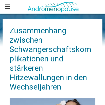
Zum
Zur
Zur
Inhalt
Seitenspalte
Fußzeile
springen
springen
springen
Zusammenhang
zwischen
Schwangerschaftskom
plikationen und
stärkeren
Hitzewallungen in den
Wechseljahren