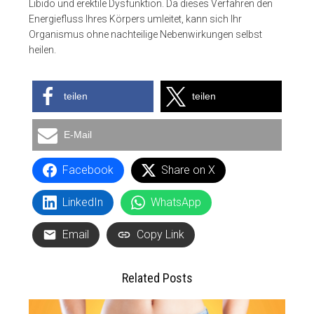
Libido und erektile Dysfunktion. Da dieses Verfahren den
Energiefluss Ihres Körpers umleitet, kann sich Ihr
Organismus ohne nachteilige Nebenwirkungen selbst
heilen.
teilen
teilen
E-Mail
Facebook
Share on X
LinkedIn
WhatsApp
Email
Copy Link
Related Posts