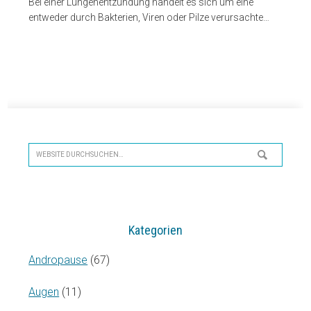
Bei einer Lungenentzündung handelt es sich um eine
entweder durch Bakterien, Viren oder Pilze verursachte…
Seitenspalte
Website
durchsuchen…
Kategorien
Andropause
(67)
Augen
(11)