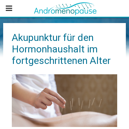
Zum
Zur
Zur
Inhalt
Seitenspalte
Fußzeile
springen
springen
springen
Akupunktur für den
Hormonhaushalt im
fortgeschrittenen Alter