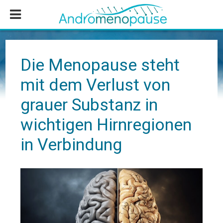
Zum
Zur
Zur
Inhalt
Seitenspalte
Fußzeile
springen
springen
springen
Die Menopause steht
mit dem Verlust von
grauer Substanz in
wichtigen Hirnregionen
in Verbindung