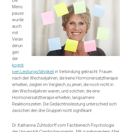
Die
Meno
pause
wurde
auch
mit
Verän
derun
gen
der
kognit
iven Leistungsfähigkeit
in Verbindung gebracht. Frauen
nach den Wechseljahren, die keine Hormonersatztherapie
erhielten, zeigten im Vergleich zu jenen, die noch nicht in
den Wechseljahren waren, und solchen, die eine
Hormonersatztherapie erhielten, langsamere
Reaktionszeiten. Die Gedächtnisleistung unterschied sich
zwischen den drei Gruppen nicht signifikant.
Dr. Katharina Zühlsdorff vom Fachbereich Psychologie
der Universität Cambridge meinte: „Mit zunehmendem Alter