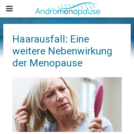
Zum
Zur
Zur
Inhalt
Seitenspalte
Fußzeile
springen
springen
springen
Haarausfall: Eine
weitere Nebenwirkung
der Menopause