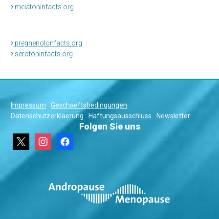
melatoninfacts.org
pregnenolonfacts.org
serotoninfacts.org
Impressum
Geschaeftsbedingungen
Datenschutzerklaerung
Haftungsausschluss
Newsletter
Folgen Sie uns
x
instagram
facebook