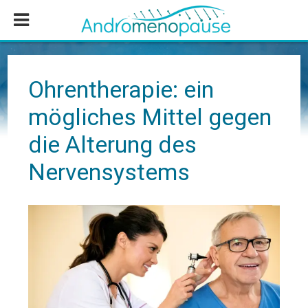
Zum
Zur
Zur
Inhalt
Seitenspalte
Fußzeile
springen
springen
springen
Ohrentherapie: ein
mögliches Mittel gegen
die Alterung des
Nervensystems