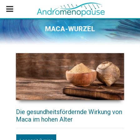
Zum
Zur
Zur
Inhalt
Seitenspalte
Fußzeile
springen
springen
springen
MACA-WURZEL
Die gesundheitsfördernde Wirkung von
Maca im hohen Alter