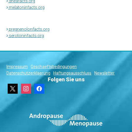
dheafacts.org
melatoninfacts.org
pregnenolonfacts.org
serotoninfacts.org
Impressum
Geschaeftsbedingungen
Datenschutzerklaerung
Haftungsausschluss
Newsletter
Folgen Sie uns
x
instagram
facebook