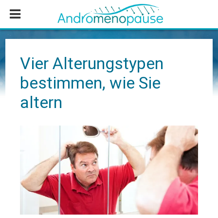
Zum
Zur
Zur
Inhalt
Seitenspalte
Fußzeile
springen
springen
springen
Vier Alterungstypen
bestimmen, wie Sie
altern