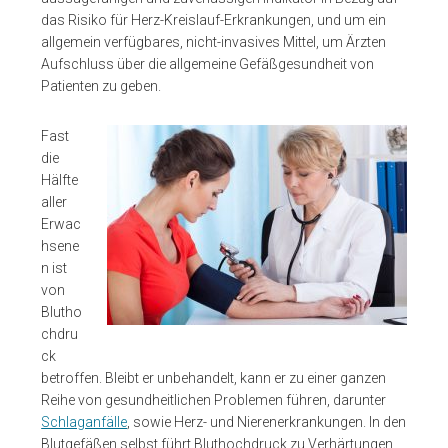
das Risiko für Herz-Kreislauf-Erkrankungen, und um ein
allgemein verfügbares, nicht-invasives Mittel, um Ärzten
Aufschluss über die allgemeine Gefäßgesundheit von
Patienten zu geben.
Fast
die
Hälfte
aller
Erwac
hsene
n ist
von
Blutho
chdru
ck
betroffen. Bleibt er unbehandelt, kann er zu einer ganzen
Reihe von gesundheitlichen Problemen führen, darunter
Schlaganfälle
, sowie Herz- und Nierenerkrankungen. In den
Blutgefäßen selbst führt Bluthochdruck zu Verhärtungen,