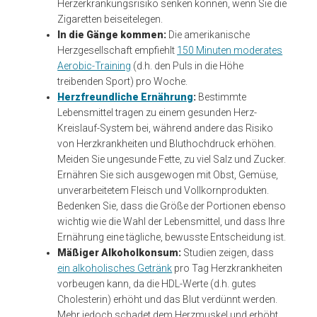
Herzerkrankungsrisiko senken können, wenn Sie die
Zigaretten beiseitelegen.
In die Gänge kommen:
Die amerikanische
Herzgesellschaft empfiehlt
150 Minuten moderates
Aerobic-Training
(d.h. den Puls in die Höhe
treibenden Sport) pro Woche.
Herzfreundliche Ernährung
:
Bestimmte
Lebensmittel tragen zu einem gesunden Herz-
Kreislauf-System bei, während andere das Risiko
von Herzkrankheiten und Bluthochdruck erhöhen.
Meiden Sie ungesunde Fette, zu viel Salz und Zucker.
Ernähren Sie sich ausgewogen mit Obst, Gemüse,
unverarbeitetem Fleisch und Vollkornprodukten.
Bedenken Sie, dass die Größe der Portionen ebenso
wichtig wie die Wahl der Lebensmittel, und dass Ihre
Ernährung eine tägliche, bewusste Entscheidung ist.
Mäßiger Alkoholkonsum:
Studien zeigen, dass
ein alkoholisches Getränk
pro Tag Herzkrankheiten
vorbeugen kann, da die HDL-Werte (d.h. gutes
Cholesterin) erhöht und das Blut verdünnt werden.
Mehr jedoch schadet dem Herzmuskel und erhöht