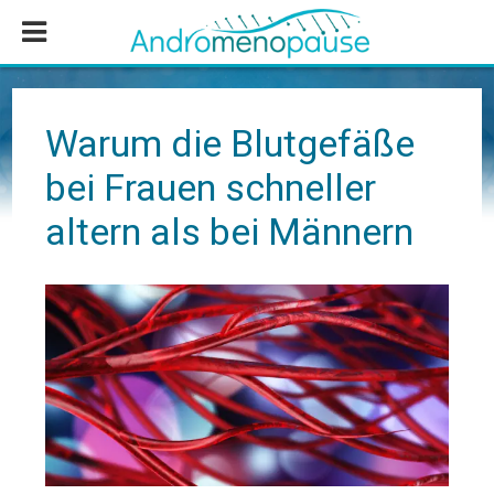
Zum
Zur
Zur
Inhalt
Seitenspalte
Fußzeile
springen
springen
springen
Warum die Blutgefäße
bei Frauen schneller
altern als bei Männern