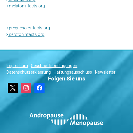
melatoninfacts.org
pregnenolonfacts.org
serotoninfacts.org
Impressum
Geschaeftsbedingungen
Datenschutzerklaerung
Haftungsausschluss
Newsletter
Folgen Sie uns
x
instagram
facebook