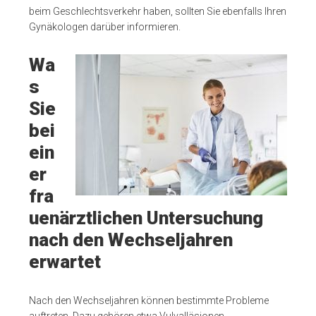
beim Geschlechtsverkehr haben, sollten Sie ebenfalls Ihren
Gynäkologen darüber informieren.
Wa
s
Sie
bei
ein
er
fra
uenärztlichen Untersuchung
nach den Wechseljahren
erwartet
Nach den Wechseljahren können bestimmte Probleme
auftreten. Dazu gehören etwa Vulvalläsionen,