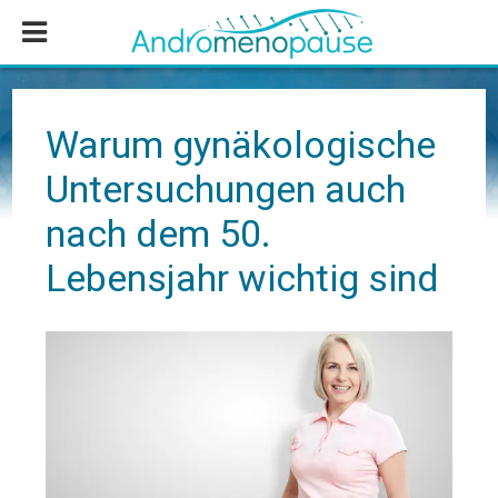
Zum
Zur
Zur
Inhalt
Seitenspalte
Fußzeile
springen
springen
springen
Warum gynäkologische
Untersuchungen auch
nach dem 50.
Lebensjahr wichtig sind