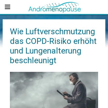
Zum
Zur
Zur
Inhalt
Seitenspalte
Fußzeile
springen
springen
springen
Wie Luftverschmutzung
das COPD-Risiko erhöht
und Lungenalterung
beschleunigt