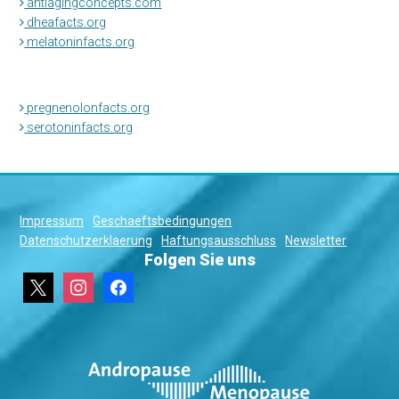
antiagingconcepts.com
dheafacts.org
melatoninfacts.org
pregnenolonfacts.org
serotoninfacts.org
Impressum
Geschaeftsbedingungen
Datenschutzerklaerung
Haftungsausschluss
Newsletter
Folgen Sie uns
x
instagram
facebook