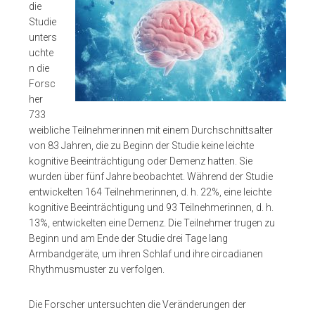
die
Studie
unters
uchte
n die
Forsc
her
733
weibliche Teilnehmerinnen mit einem Durchschnittsalter
von 83 Jahren, die zu Beginn der Studie keine leichte
kognitive Beeinträchtigung oder Demenz hatten. Sie
wurden über fünf Jahre beobachtet. Während der Studie
entwickelten 164 Teilnehmerinnen, d. h. 22%, eine leichte
kognitive Beeinträchtigung und 93 Teilnehmerinnen, d. h.
13%, entwickelten eine Demenz. Die Teilnehmer trugen zu
Beginn und am Ende der Studie drei Tage lang
Armbandgeräte, um ihren Schlaf und ihre circadianen
Rhythmusmuster zu verfolgen.
Die Forscher untersuchten die Veränderungen der