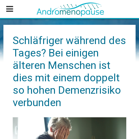
Zum
Zur
Zur
Inhalt
Seitenspalte
Fußzeile
springen
springen
springen
Schläfriger während des
Tages? Bei einigen
älteren Menschen ist
dies mit einem doppelt
so hohen Demenzrisiko
verbunden