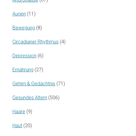
Augen
(11)
Bewegung
(8)
Circadianer Rhythmus
(4)
Depression
(6)
Ernährung
(27)
Gehirn & Gedächtnis
(71)
Gesundes Altern
(506)
Haare
(9)
Haut
(20)