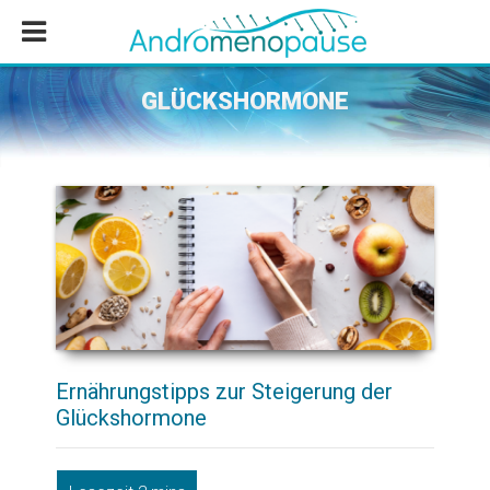
Zum
Zur
Zur
Inhalt
Seitenspalte
Fußzeile
springen
springen
springen
GLÜCKSHORMONE
Ernährungstipps zur Steigerung der
Glückshormone