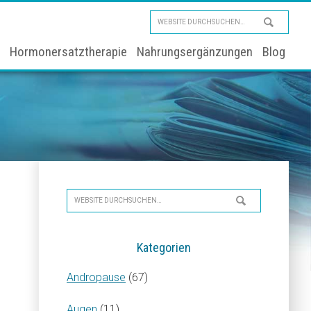
Website
durchsuchen…
Hormonersatztherapie
Nahrungsergänzungen
Blog
Seitenspalte
Website
durchsuchen…
Kategorien
Andropause
(67)
Augen
(11)