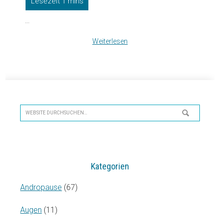
...
Weiterlesen
Seitenspalte
Website
durchsuchen…
Kategorien
Andropause
(67)
Augen
(11)