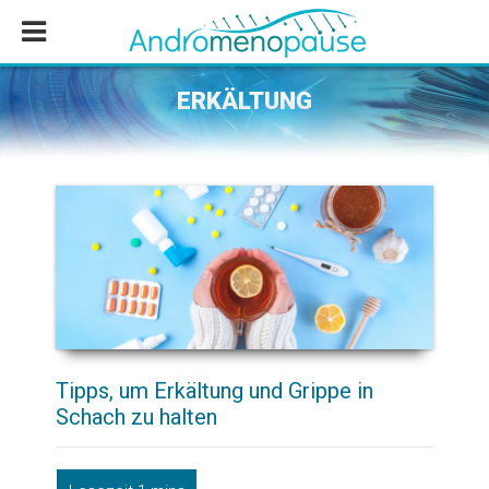
Zum
Zur
Zur
Inhalt
Seitenspalte
Fußzeile
springen
springen
springen
ERKÄLTUNG
Tipps, um Erkältung und Grippe in
Schach zu halten